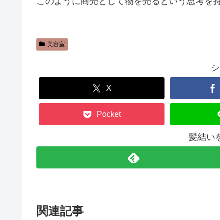
このように商売として物を売るという思考を
美容室
シ
X
Pocket
髪結い
関連記事