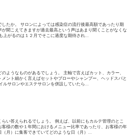
でしたか。 サロンによっては感染症の流行後最高額であったり期
声が聞こえてきますが過去最高という声はあまり聞くことがなくな
も上がるのは１２月でそこに過度な期待され...
どのようなものがあるでしょう。 主軸で言えばカット、カラー、
トメント細かく言えばセットやブローやシャンプー、ヘッドスパと
イルサロンやエステサロンを併設していたら...
くらい答えられるでしょう。 例えば、以前にもカルテ管理のとこ
お客様の数や１年間におけるメニュー比率であったり、お客様の年
（月）に集客できていてどのような日（月）...